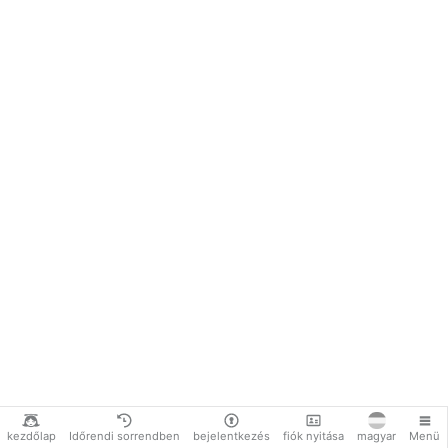
kezdőlap
Időrendi sorrendben
bejelentkezés
fiók nyitása
magyar
Menü