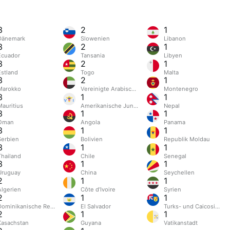
3
2
1
Dänemark
Slowenien
Libanon
3
2
1
Ecuador
Tansania
Libyen
3
2
1
Estland
Togo
Malta
3
2
1
Marokko
Vereinigte Arabische Emirate
Montenegro
3
1
1
Mauritius
Amerikanische Jungferninseln
Nepal
3
1
1
Oman
Angola
Panama
3
1
1
Serbien
Bolivien
Republik Moldau
3
1
1
Thailand
Chile
Senegal
3
1
1
Uruguay
China
Seychellen
2
1
1
Algerien
Côte d’Ivoire
Syrien
2
1
1
Dominikanische Republik
El Salvador
Turks- und Caicosinsel
2
1
1
Kasachstan
Guyana
Vatikanstadt