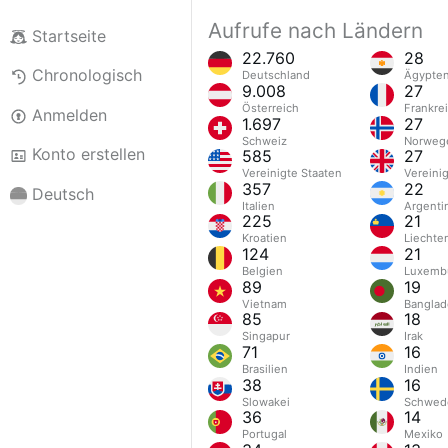
Aufrufe nach Ländern
Startseite
22.760
28
Chronologisch
Deutschland
Ägypte
9.008
27
Österreich
Frankre
Anmelden
1.697
27
Schweiz
Norweg
Konto erstellen
585
27
Vereinigte Staaten
Vereini
357
22
Deutsch
Italien
Argenti
225
21
Kroatien
Liechte
124
21
Belgien
Luxemb
89
19
Vietnam
Banglad
85
18
Singapur
Irak
71
16
Brasilien
Indien
38
16
Slowakei
Schwed
36
14
Portugal
Mexiko