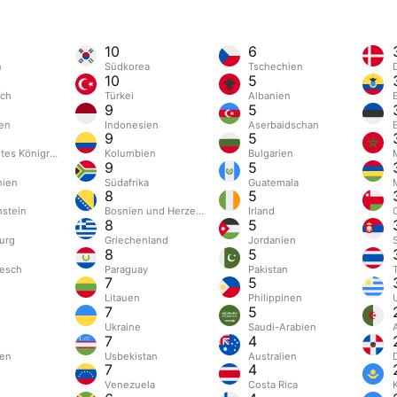
10
6
n
Südkorea
Tschechien
10
5
ich
Türkei
Albanien
9
5
en
Indonesien
Aserbaidschan
9
5
gtes Königreich
Kolumbien
Bulgarien
9
5
nien
Südafrika
Guatemala
8
5
nstein
Bosnien und Herzegowina
Irland
8
5
urg
Griechenland
Jordanien
8
5
esch
Paraguay
Pakistan
7
5
Litauen
Philippinen
7
5
Ukraine
Saudi-Arabien
7
4
en
Usbekistan
Australien
7
4
Venezuela
Costa Rica