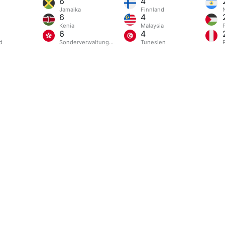
6
4
Jamaika
Finnland
6
4
Kenia
Malaysia
6
4
d
Sonderverwaltungsregion Hongkong
Tunesien