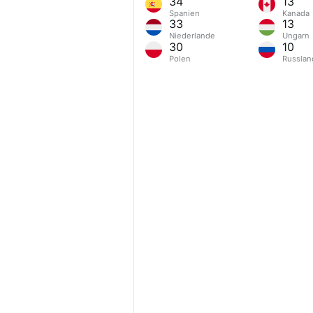
34
13
Spanien
Kanada
33
13
Niederlande
Ungarn
30
10
Polen
Russlan