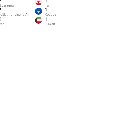
2
1
Nicaragua
Iran
2
1
Palästinensische Autonomiegebiete
Kosovo
2
1
Peru
Kuwait