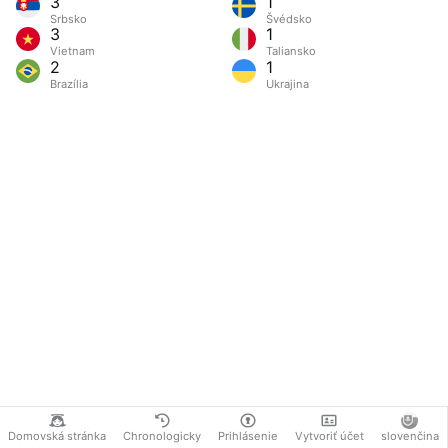
3
1
Srbsko
Švédsko
3
1
Vietnam
Taliansko
2
1
Brazília
Ukrajina
Domovská stránka
Chronologicky
Prihlásenie
Vytvoriť účet
slovenčina