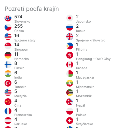
Pozretí podľa krajín
574
2
Slovensko
Japonsko
255
2
Česko
Rusko
16
2
Spojené štáty
Spojené kráľovstvo
14
1
Singapur
Filipíny
11
1
Nemecko
Hongkong – OAO Číny
8
1
Fínsko
Kanada
6
1
India
Madagaskar
6
1
Turecko
Mjanmarsko
5
1
Malajzia
Mozambik
4
1
Čína
Nepál
4
1
Francúzsko
Poľsko
4
1
Rakúsko
Švajčiarsko