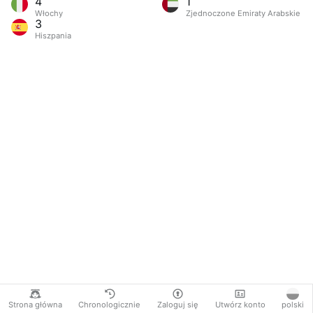
4
1
Włochy
Zjednoczone Emiraty Arabskie
3
Hiszpania
Strona główna
Chronologicznie
Zaloguj się
Utwórz konto
polski