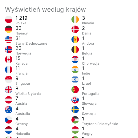
Wyświetleń według krajów
1 219
3
Polska
Irlandia
33
2
Niemcy
Dania
31
1
Stany Zjednoczone
Andora
23
1
Norwegia
Belgia
15
1
Kanada
Chorwacja
11
1
Francja
Indie
9
1
Singapur
Izrael
8
1
Wielka Brytania
Portugalia
7
1
Austria
Słowacja
4
1
Australia
Szwecja
4
1
Czechy
Terytoria Palestyńskie
4
1
Holandia
Węgry