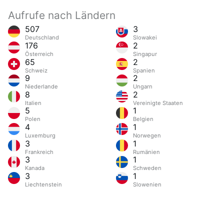
Aufrufe nach Ländern
507
3
Deutschland
Slowakei
176
2
Österreich
Singapur
65
2
Schweiz
Spanien
9
2
Niederlande
Ungarn
8
2
Italien
Vereinigte Staaten
5
1
Polen
Belgien
4
1
Luxemburg
Norwegen
3
1
Frankreich
Rumänien
3
1
Kanada
Schweden
3
1
Liechtenstein
Slowenien