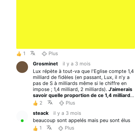
1
Plus
Grosminet
il y a 3 mois
Lux répète à tout-va que l'Eglise compte 1,4
milliard de fidèles (en passant, Lux, il n'y a
pas de S à milliards même si le chiffre en
impose ; 1,4 milliard, 2 milliards).
J'aimerais
savoir quelle proportion de ce 1,4 milliard
assiste à la messe tous les dimanches et,
2
Plus
parallèlement, quelle proportion des
steack
il y a 3 mois
fidèles de la FSSPX en fait autant
. Dans
mon coin de pays, nous sommes à peu près
beaucoup sont appelés mais peu sont élus
tous baptisés, donc catholiques, mais une
1
Plus
portion minime est encore pratiquante. Or,