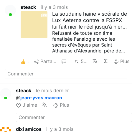
steack
il y a 3 mois
La soudaine haine viscérale de
Lux Aeterna contre la FSSPX
lui fait nier le réel jusqu'à nier
la raison …
Refusant de toute son âme
fanatisée l'analogie avec les
sacres d'évêques par Saint
Athanase d'Alexandrie, père de
l'Eglise, à la suite de
3
Partager
7
569
Plus
l'approbation par
le pape Libère
du 3eme concile de Sirmium semi
arien
, il a osé nier que le combat
de la FSSPX est un combat pour
la Foi. Il a ainsi prétendu que :
"
La
steack
le mois dernier
fsspx se bat pour une pastorale,
@
jean-yves macron
une discipline désuète, une idée
personnelle de ce que devrait
J'aime
Plus
être l'Eglise,..."
Or voici la question que j'ai
posée à une "intelligence"
ingénue comme chatgpt : "Quel
dixi amicos
il y a 3 mois