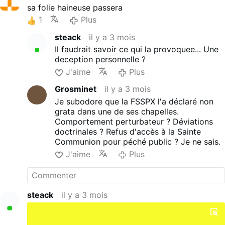
combat a voulu mettre en avant
sa folie haineuse passera
la FSSPX en se donnant pour
1
Plus
patron Saint Pie X ?"
Et voici la réponse de l'ingénu : "
steack
il y a 3 mois
"La Fraternité Sacerdotale Saint-
Il faudrait savoir ce qui la provoquee... Une
Pie-X (FSSPX), fondée par Marcel
deception personnelle ?
Lefebvre en 1970, a choisi Pie X
J'aime
Plus
comme patron principalement
pour mettre en avant le combat
Grosminet
il y a 3 mois
de ce pape contre le modernisme
Je subodore que la FSSPX l'a déclaré non
dans l’Église catholique.
grata dans une de ses chapelles.
Saint Pie X est surtout connu
Comportement perturbateur ? Déviations
pour son encyclique Pascendi
doctrinales ? Refus d'accès à la Sainte
Dominici Gregis (1907), dans
Communion pour péché public ? Je ne sais.
laquelle il qualifie le modernisme
de « synthèse de toutes les
J'aime
Plus
hérésies …
Plus
steack
il y a 3 mois