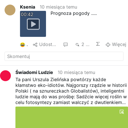
Ksenia
10 miesiąca temu
Prognoza pogody .....
00:42
2
Udostępnij
1
2 tys.
Więcej
Świadomi Ludzie
10 miesiąca temu
Ta pani Urszula Zielińska powtórzy każde
kłamstwo eko-idiotów. Najgorszy rządzie w historii
Polski ( na sznureczkach Globalistów), inteligentni
ludzie mają do was prośbę: Sadźcie więcej roślin w
celu fotosyntezy zamiast walczyć z dwutlenkiem
węgla. Walka z CO2 to tylko pretekst do tego żeby
za pośrednictwem chorych stref czystego
transportu pozbawić nas samochodów
spalinowych, a za pośrednictwem ETS2 pozbawić