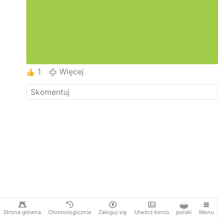
nas mieszkań, bo ta eko-ściema to ukartowana gra
mająca prowadzić do próby zrealizowania
maksymy zwyrodnialca Klausa Schwaba: " Nie
będziesz miał nic i będziesz szczęśliwy". Panie
Schwab, jak chcesz pan być szczęśliwy, to
przepisz swój majątek na mnie, ja nie muszę być
"szczęśliwy".
1
Więcej
Strona główna
Chronologicznie
Zaloguj się
Utwórz konto
polski
Menu