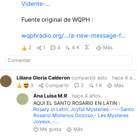
Vidente-…
Fuente original de WQPH :
wqphradio.org/…/a-new-message-f…
2
1
4
4 K
Más
Liliana Gloria Calderon
compartió esto
hace 4 años
3
Compartir
2
1 K
Más
Ana Luisa M.R
hace 4 años
AQUI EL SANTO ROSARIO EN LATIN :
Rosary in Latin: Joyful Mysteries.-----Santo
Rosario Misterios Gozoso,- Les Mysteres
Joyeux, -…
Me gusta
Más