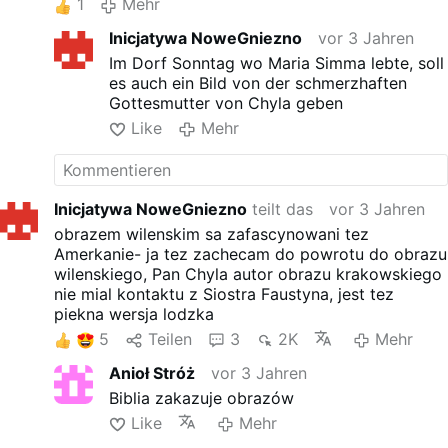
1
Mehr
Schwester Faustyna gesehen hat.
Inicjatywa NoweGniezno
vor 3 Jahren
Im Dorf Sonntag wo Maria Simma lebte, soll
es auch ein Bild von der schmerzhaften
Gottesmutter von Chyla geben
Like
Mehr
Inicjatywa NoweGniezno
teilt das
vor 3 Jahren
obrazem wilenskim sa zafascynowani tez
Amerkanie- ja tez zachecam do powrotu do obrazu
wilenskiego, Pan Chyla autor obrazu krakowskiego
nie mial kontaktu z Siostra Faustyna, jest tez
piekna wersja lodzka
5
Teilen
3
2K
Mehr
Anioł Stróż
vor 3 Jahren
Biblia zakazuje obrazów
Like
Mehr