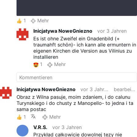
1
Mehr
Inicjatywa NoweGniezno
vor 3 Jahren
Es ist ohne Zweifel ein Gnadenbild (+
traumahft schön)- ich kann alle ermuntern in
eigenen Kirchen die Version aus Vilinius zu
installieren
1
Mehr
Inicjatywa NoweGniezno
vor 3 Jahren
bearbeitet
Obraz z Wilna pasuje, moim zdaniem, i do calunu
Turynskiego i do chusty z Manopello- to jedna i ta
sama postac
1
Mehr
V.R.S.
vor 3 Jahren
Przykład całkowicie dowolnej tezy nie