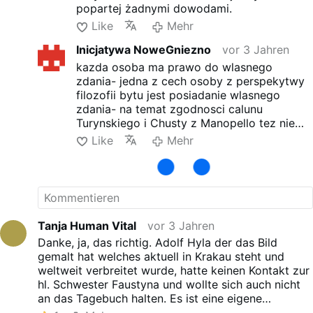
popartej żadnymi dowodami.
Like
Mehr
Inicjatywa NoweGniezno
vor 3 Jahren
kazda osoba ma prawo do wlasnego
zdania- jedna z cech osoby z perspekytwy
filozofii bytu jest posiadanie wlasnego
zdania- na temat zgodnosci calunu
Turynskiego i Chusty z Manopello tez nie
ma zadnego dowodu tylko opinie
Like
Mehr
Tanja Human Vital
vor 3 Jahren
Danke, ja, das richtig. Adolf Hyla der das Bild
gemalt hat welches aktuell in Krakau steht und
weltweit verbreitet wurde, hatte keinen Kontakt zur
hl. Schwester Faustyna und wollte sich auch nicht
an das Tagebuch halten. Es ist eine eigene
Interpretation von ihm und nicht das Bild das die hl.