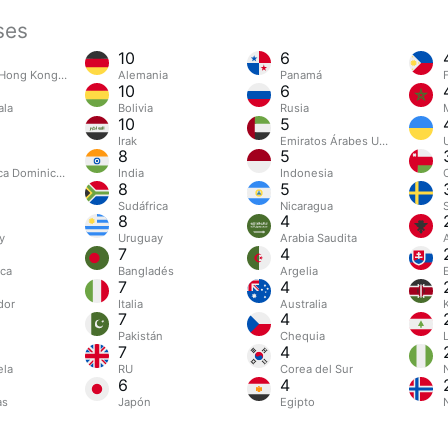
ses
10
6
Hong Kong (China)
Alemania
Panamá
F
10
6
ala
Bolivia
Rusia
10
5
Irak
Emiratos Árabes Unidos
8
5
ca Dominicana
India
Indonesia
8
5
Sudáfrica
Nicaragua
8
4
y
Uruguay
Arabia Saudita
7
4
ica
Bangladés
Argelia
7
4
dor
Italia
Australia
7
4
Pakistán
Chequia
7
4
ela
RU
Corea del Sur
6
4
as
Japón
Egipto