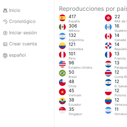
Reproducciones por paí
Inicio
417
22
Cronológico
España
RAE de 
306
16
México
Guatem
Iniciar sesión
132
14
Argentina
Canadá
Crear cuenta
121
14
Colombia
Repúbli
101
13
español
Perú
Francia
96
13
Estados Unidos
Paragua
50
12
Brasil
Costa R
48
12
Chile
El Salva
45
12
Vietnam
Polonia
38
12
Ecuador
Venezu
35
11
Singapur
Hondur