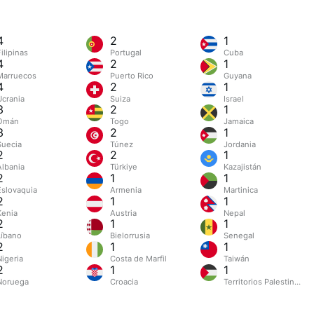
4
2
1
ilipinas
Portugal
Cuba
4
2
1
Marruecos
Puerto Rico
Guyana
4
2
1
Ucrania
Suiza
Israel
3
2
1
Omán
Togo
Jamaica
3
2
1
Suecia
Túnez
Jordania
2
2
1
Albania
Türkiye
Kazajistán
2
1
1
Eslovaquia
Armenia
Martinica
2
1
1
Kenia
Austria
Nepal
2
1
1
Líbano
Bielorrusia
Senegal
2
1
1
Nigeria
Costa de Marfil
Taiwán
2
1
1
Noruega
Croacia
Territorios Palestinos