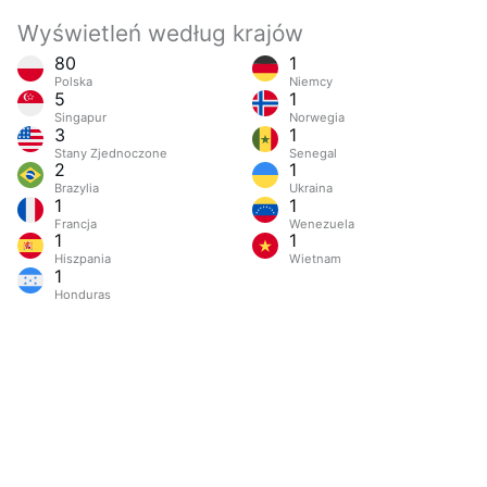
Wyświetleń według krajów
80
1
Polska
Niemcy
5
1
Singapur
Norwegia
3
1
Stany Zjednoczone
Senegal
2
1
Brazylia
Ukraina
1
1
Francja
Wenezuela
1
1
Hiszpania
Wietnam
1
Honduras