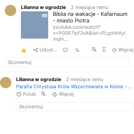
Lilianna w ogrodzie
2 miesiące temu
Biblia na wakacje - Kafarnaum
- miasto Piotra
youtube.com/watch?
v=PG0E7ipf3vA&list=PLgohhXyI
mqH…
1
Udostępnij
1
742
Więcej
Lilianna w ogrodzie
2 miesiące temu
Parafia Chrystusa Króla Wszechświata w Kolnie - …
Polub
Więcej