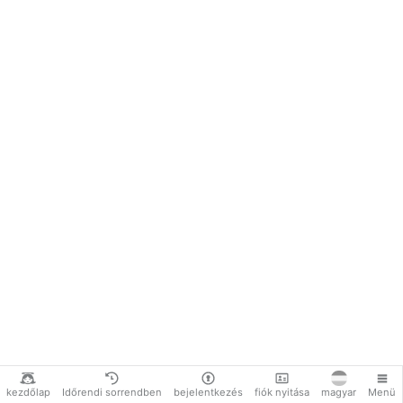
kezdőlap
Időrendi sorrendben
bejelentkezés
fiók nyitása
magyar
Menü