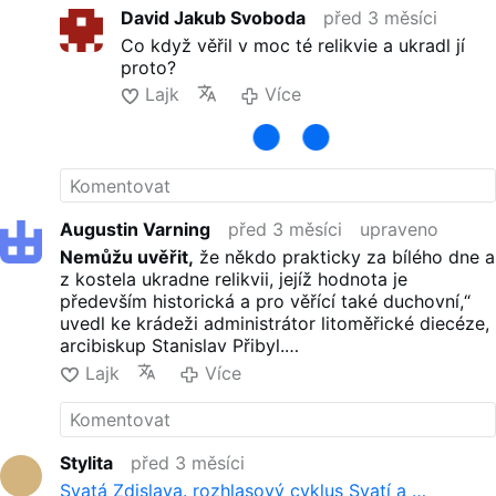
David Jakub Svoboda
před 3 měsíci
Co když věřil v moc té relikvie a ukradl jí
proto?
Lajk
Více
Augustin Varning
před 3 měsíci
upraveno
Nemůžu uvěřit,
že někdo prakticky za bílého dne a
z kostela ukradne relikvii, jejíž hodnota je
především historická a pro věřící také duchovní,“
uvedl ke krádeži administrátor litoměřické diecéze,
arcibiskup Stanislav Přibyl.
Lajk
Více
Vôbec, ale že vôbec sa nečudujem vyjadreniam
Stanislava P.
Títo ludia si sami nevážia to, čo je v chráme a ani
samotný chrám, ked ponechavaju kostol otvorený
Stylita
před 3 měsíci
a bez stráže. Nie lenže ponechavaju
Svatá Zdislava. rozhlasový cyklus Svatí a …