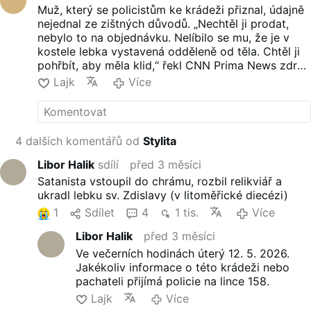
Muž, který se policistům ke krádeži přiznal, údajně
nejednal ze zištných důvodů. „Nechtěl ji prodat,
nebylo to na objednávku. Nelíbilo se mu, že je v
kostele lebka vystavená odděleně od těla. Chtěl ji
pohřbít, aby měla klid,“ řekl CNN Prima News zdroj
blízký vyšetřování. To už ale nestihl, policisté si pro
Lajk
Více
něj přišli a on jim prozradil, kde lebku skrývá.
„Podařilo se jim získat informace o místě, kde se
vzácná relikvie nachází, ještě před tím, než
podezřelý stačil dokončit svůj plán,“ uvedla už ve
4 dalších komentářů od
Stylita
čtvrtek večer Ivana Baláková, mluvčí PČR
Libereckého kraje.
Libor Halik
sdílí
před 3 měsíci
Zloděj je teď v cele předběžného zadržení. „Stále
Satanista vstoupil do chrámu, rozbil relikviář a
probíhají úkony trestního řízení. Zatím není jasné,
ukradl lebku sv. Zdislavy (v litoměřické diecézi)
zda budeme podávat žádost o vzetí do vazby
1
Sdílet
4
1 tis.
Více
nebo bude propuštěn ze zadržení. To bychom měli
vědět během pátku,“ řekla CNN Prima News státní
Libor Halik
před 3 měsíci
zástupkyně Klapková.
Ve večerních hodinách úterý 12. 5. 2026.
EXKLUZIVNĚ: Kriminalisté našli lebku svaté …
Jakékoliv informace o této krádeži nebo
pachateli přijímá policie na lince 158.
Lajk
Více