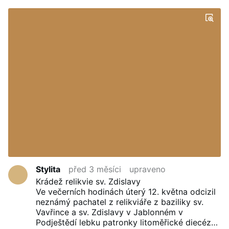
Stylita
před 3 měsíci
upraveno
Krádež relikvie sv. Zdislavy
Ve večerních hodinách úterý 12. května odcizil
neznámý pachatel z relikviáře z baziliky sv.
Vavřince a sv. Zdislavy v Jablonném v
Podještědí lebku patronky litoměřické diecéze