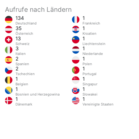
Aufrufe nach Ländern
134
1
Deutschland
Frankreich
35
1
Österreich
Kroatien
13
1
Schweiz
Liechtenstein
3
1
Italien
Niederlande
2
1
Spanien
Polen
2
1
Tschechien
Portugal
1
1
Belgien
Singapur
1
1
Bosnien und Herzegowina
Slowakei
1
1
Dänemark
Vereinigte Staaten