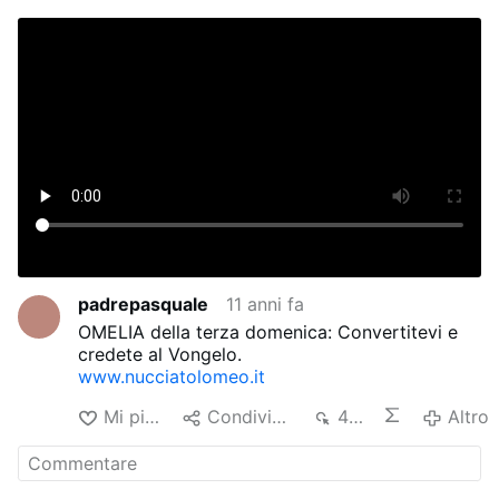
padrepasquale
11 anni fa
OMELIA della terza domenica: Convertitevi e
credete al Vongelo.
www.nucciatolomeo.it
Mi piace
Condividere
420
Altro