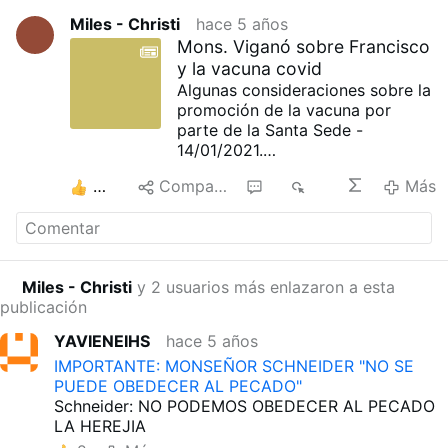
Miles - Christi
hace 5 años
Mons. Viganó sobre Francisco
y la vacuna covid
Algunas consideraciones sobre la
promoción de la vacuna por
parte de la Santa Sede -
14/01/2021.
Hace varios días Canale5
2
Compartir
1
1 K
Más
televisó una entrevista a Jorge
Mario Bergoglio en su inusitado
papel de patrocinador de las
empresas farmacéuticas. Ya lo
habíamos visto hacer de político,
Miles - Christi
y 2 usuarios más enlazaron a esta
de sindicalista, de promotor de la
publicación
inmigración descontrolada, de
partidario de la acogida de
YAVIENEIHS
hace 5 años
inmigrantes clandestinos, de
IMPORTANTE: MONSEÑOR SCHNEIDER "NO SE
filántropo… En cada una de
PUEDE OBEDECER AL PECADO"
dichas metamorfosis siempre se
Schneider: NO PODEMOS OBEDECER AL PECADO
manifiesta la capacidad para
LA HEREJIA
abstraerse totalmente de su