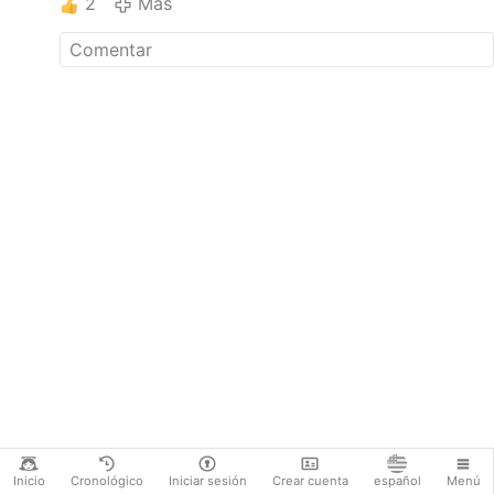
propio papel institucional, el
2
Más
carácter poliédrico del argentino,
que ahora nos ha salido
propagandista de las compañías
farmacéuticas, convencido
partidario de la vacunación y
ardoroso entusiasta en el
respaldo de quienes se sirven del
covid para controlar a las masas
a fin de imponer el Gran Reinicio
que quiere instaurar el Foro
Económico Mundial.
Que no haya la menor garantía
de la eficacia de la vacuna, y que
además pueda tener graves
efectos secundarios; que algunas
se hayan …
Más
Inicio
Cronológico
Iniciar sesión
Crear cuenta
español
Menú