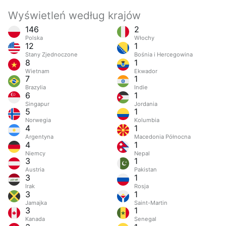
Wyświetleń według krajów
146
2
Polska
Włochy
12
1
Stany Zjednoczone
Bośnia i Hercegowina
8
1
Wietnam
Ekwador
7
1
Brazylia
Indie
6
1
Singapur
Jordania
5
1
Norwegia
Kolumbia
4
1
Argentyna
Macedonia Północna
4
1
Niemcy
Nepal
3
1
Austria
Pakistan
3
1
Irak
Rosja
3
1
Jamajka
Saint-Martin
3
1
Kanada
Senegal