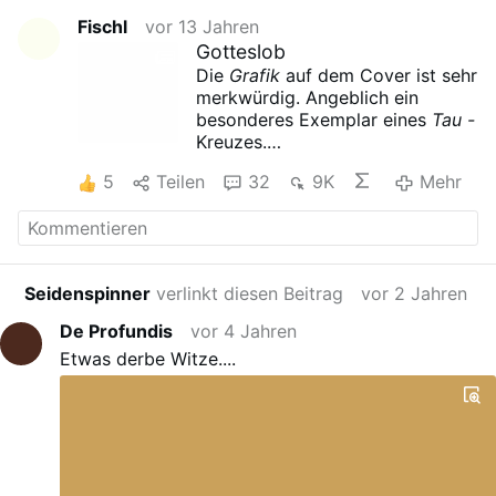
Fischl
vor 13 Jahren
Gotteslob
Die
Grafik
auf dem Cover ist sehr
merkwürdig. Angeblich ein
besonderes Exemplar eines
Tau -
Kreuzes.
Ach so! Jetzt seh ich es auch
5
Teilen
32
9K
Mehr
(was ist eigentlich ein
Taukreuz?).– Aber geh, das steht
doch irgendwo in der Bibel. –
Aha. Also ich seh da kein Kreuz,
ich seh da eigentlich ganz was
Seidenspinner
verlinkt diesen Beitrag
vor 2 Jahren
anderes. Schau mit zwei weiteren
Strichen kommt unter dem Strich
De Profundis
vor 4 Jahren
etwas ganz anderes heraus –
Etwas derbe Witze....
Was fällt dir ein? Das kann doch
nicht wahr sein! Die Bischöfe
oder ihre RatgeberInnen haben
sich doch sicher genauer damit
befaßt. – Garantiert! – ? – Na ja
immerhin. Die Italiener haben da