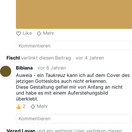
ein so Sprichwort: Se non è vero
è ben trovato! –
Aber die Lateiner würden fragen:
cui bonum?
Ciao
Like
Mehr
Fischl
verlinkt diesen Beitrag
vor 4 Jahren
Bibiana
vor 6 Jahren
Auweia - ein
Taukreuz
kann ich auf dem Cover des
jetzigen Gotteslobs auch
nicht
erkennen.
Diese Gestaltung gefiel mir von Anfang an nicht
und habe es mit einem Auferstehungsbild
überklebt.
2
Mehr
Vered Lavan
und ein weiterer User verlinken diesen