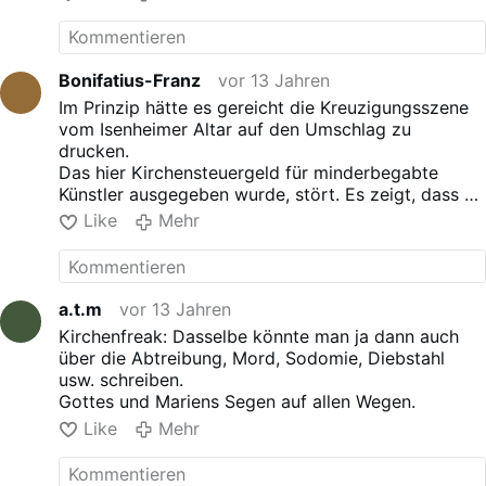
ein für alle sichtbar und erkennbares Kreuz zu
sehen wäre? Oder hat man Angst davor zum
Beispiel bei den Muslimen, Atheisten usw.
anzuecken??
Bonifatius-Franz
vor 13 Jahren
Gottes und Mariens Segen auf allen Wegen.
Im Prinzip hätte es gereicht die Kreuzigungsszene
vom Isenheimer Altar auf den Umschlag zu
drucken.
Das hier Kirchensteuergeld für minderbegabte
Künstler ausgegeben wurde, stört. Es zeigt, dass es
wahrscheinlich falsch ist, Kirchensteuern zu zahlen,
Like
Mehr
wenn das Geld nicht zur Rettung der Seelen
eingesetzt wird.
Denn wie sagte schon der Heilige Paulus: "Ich will
nichts wissen außer den Gekreuzigten."
a.t.m
vor 13 Jahren
Kirchenfreak: Dasselbe könnte man ja dann auch
über die Abtreibung, Mord, Sodomie, Diebstahl
usw. schreiben.
Gottes und Mariens Segen auf allen Wegen.
Like
Mehr