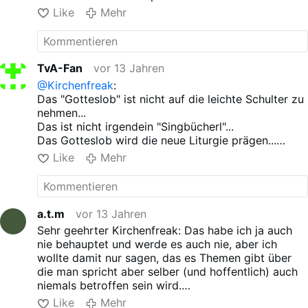
Facit: Üben und zwar fleißig...
Like
Mehr
TvA-Fan
vor 13 Jahren
@Kirchenfreak
:
Das "Gotteslob" ist nicht auf die leichte Schulter zu
nehmen...
Das ist nicht irgendein "Singbücherl"...
Das Gotteslob wird die neue Liturgie prägen...
Allerdings muss ich zugeben, das Cover ist wohl
Like
Mehr
das unwichtigste...
a.t.m
vor 13 Jahren
Sehr geehrter Kirchenfreak: Das habe ich ja auch
nie behauptet und werde es auch nie, aber ich
wollte damit nur sagen, das es Themen gibt über
die man spricht aber selber (und hoffentlich) auch
niemals betroffen sein wird.
Aber was spricht dagegen wenn auf dem Gotteslob
Like
Mehr