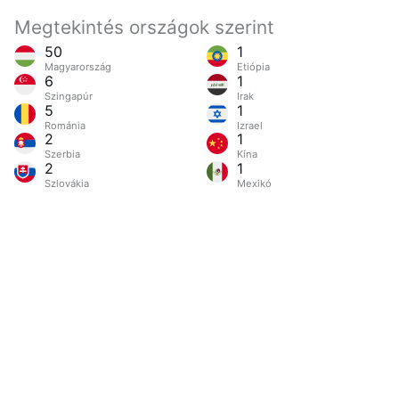
Megtekintés országok szerint
50
1
Magyarország
Etiópia
6
1
Szingapúr
Irak
5
1
Románia
Izrael
2
1
Szerbia
Kína
2
1
Szlovákia
Mexikó