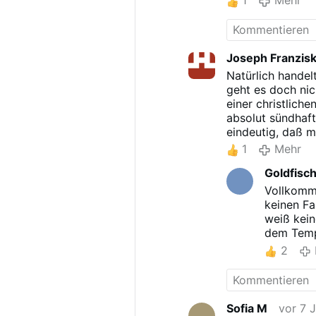
1
Mehr
Joseph Franzis
Natürlich handel
geht es doch nich
einer christliche
absolut sündhaft
eindeutig, daß 
bei den verantwo
1
Mehr
beanstandet und
Goldfisc
weltlichen Behör
gangbaren Weg g
Vollkomme
traurig, wenn ka
keinen F
anprangern, bei 
weiß kein
Haltung führt zw
dem Tempe
Glaubensverlust 
2
Opportunismus pu
Unterwürfigkeit.
niemanden.beleid
Beleidigung Got
Sofia M
vor 7 