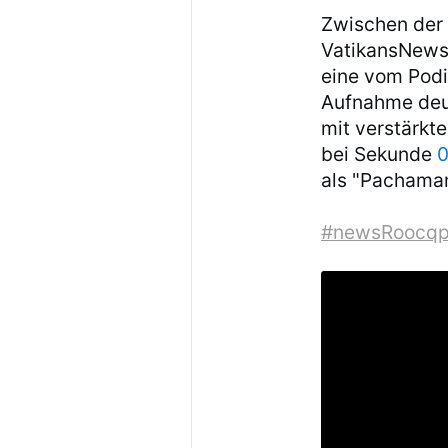
Zwischen der 
VatikansNews
eine vom Pod
Aufnahme deu
mit verstärkte
bei Sekunde
0
als "Pachamam
#newsRoocqp