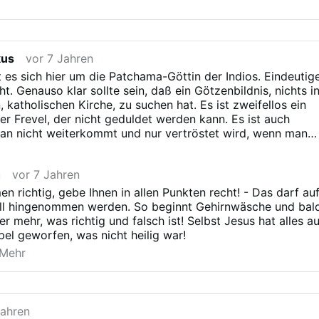
kus
vor 7 Jahren
t es sich hier um die Patchama-Göttin der Indios. Eindeutig
t. Genauso klar sollte sein, daß ein Götzenbildnis, nichts i
n, katholischen Kirche, zu suchen hat. Es ist zweifellos ein
er Frevel, der nicht geduldet werden kann. Es ist auch
man nicht weiterkommt und nur vertröstet wird, wenn man
rtlichen kirchlichen Autoritäten, dieses Sakrileg
 noch weniger Wirkung, würde eine Anzeige bei den
h
vor 7 Jahren
den zeigen. Deshalb müssen auch Laien, den einzig
ehen und diese Götzen, aus den Kirchen entfernen. Es ist
n richtig, gebe Ihnen in allen Punkten recht! - Das darf au
tholische Gläubige, dieses Vorgehen verurteilen und
all hingenommen werden. So beginnt Gehirnwäsche und bal
dem die Götzen aus der Kirche entfernt wurden. Diese
er mehr, was richtig und falsch ist! Selbst Jesus hat alles a
angsläufig zur weiteren Entweihungen, zu weiteren
l geworfen, was nicht heilig war!
und zu weiteren Beleidigungen Gottes. Diese Haltung ist
Mehr
r und ist feige, gotteslästerlich und gekennzeichnet, von
 Da gibt es nichts zu beschönigen. Ich möchte
igen und angreifen, aber bei einer derart unerträglichen
tes, muß das so klar ausgesprochen werden.
Jahren