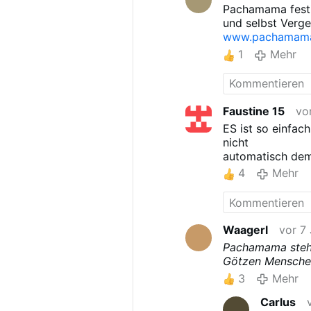
Pachamama festi
und selbst Ver
www.pachamamaf
1
Mehr
Faustine 15
vo
ES ist so einfac
nicht
automatisch dem
4
Mehr
Waagerl
vor 7
Pachamama steht
Götzen Menschen
3
Mehr
Carlus