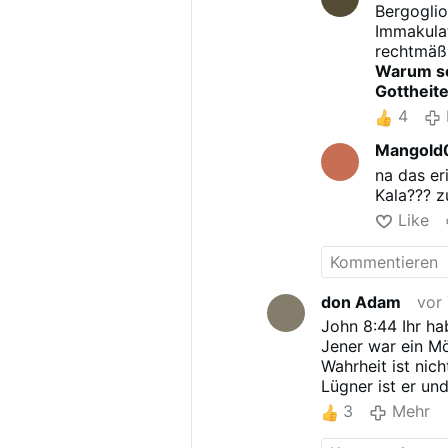
Bergoglio
Immakulat
rechtmäß
Warum sol
Gottheit
4
Mangold
na das er
Kala??? z
Like
don Adam
vor
John 8:44 Ihr ha
Jener war ein Mö
Wahrheit ist nic
Lügner ist er un
3
Mehr