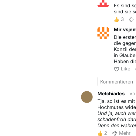
Es sind s
sind sie 
3
Mir vsje
Die erste
die gegen
Konzil de
in Glaube
Haben di
zahllose 
Like
Melchiades
vo
Tja, so ist es mi
Hochmutes wider
Und ja, auch wen
schadenfroh dar
Denn den wahren 
2
Mehr