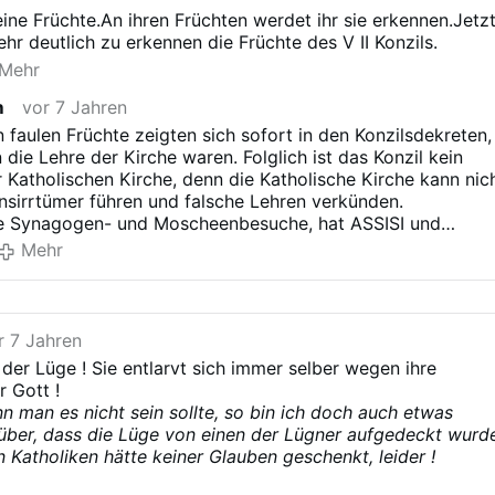
eine Früchte.An ihren Früchten werdet ihr sie erkennen.Jetz
sehr deutlich zu erkennen die Früchte des V II Konzils.
Mehr
m
vor 7 Jahren
n faulen Früchte zeigten sich sofort in den Konzilsdekreten,
 die Lehre der Kirche waren. Folglich ist das Konzil kein
r Katholischen Kirche, denn die Katholische Kirche kann nic
nsirrtümer führen und falsche Lehren verkünden.
e Synagogen- und Moscheenbesuche, hat ASSISI und
interkonfessionelle Zusammenkünfte nicht gereicht?
Mehr
r 7 Jahren
t der Lüge ! Sie entlarvt sich immer selber wegen ihre
 Gott !
n man es nicht sein sollte, so bin ich doch auch etwas
über, dass die Lüge von einen der Lügner aufgedeckt wurd
Katholiken hätte keiner Glauben geschenkt, leider !