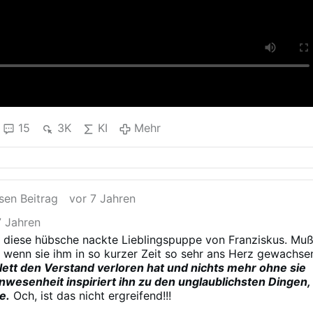
15
3K
KI
Mehr
sen Beitrag
vor 7 Jahren
7 Jahren
n diese hübsche nackte Lieblingspuppe von Franziskus. Mu
, wenn sie ihm in so kurzer Zeit so sehr ans Herz gewachse
lett den Verstand verloren hat und nichts mehr ohne sie
nwesenheit inspiriert ihn zu den unglaublichsten Dingen,
e.
Och, ist das nicht ergreifend!!!