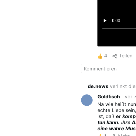
4
Teilen
de.news
verlinkt die
Goldfisch
vor 
Na wie heißt nu
echte Liebe sein
ist, daß
e
r komp
tun kann.
I
hre A
eine wahre Mus