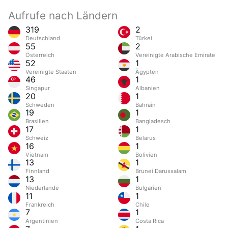
Aufrufe nach Ländern
319
2
Deutschland
Türkei
55
2
Österreich
Vereinigte Arabische Emirate
52
1
Vereinigte Staaten
Ägypten
46
1
Singapur
Albanien
20
1
Schweden
Bahrain
19
1
Brasilien
Bangladesch
17
1
Schweiz
Belarus
16
1
Vietnam
Bolivien
13
1
Finnland
Brunei Darussalam
13
1
Niederlande
Bulgarien
11
1
Frankreich
Chile
7
1
Argentinien
Costa Rica