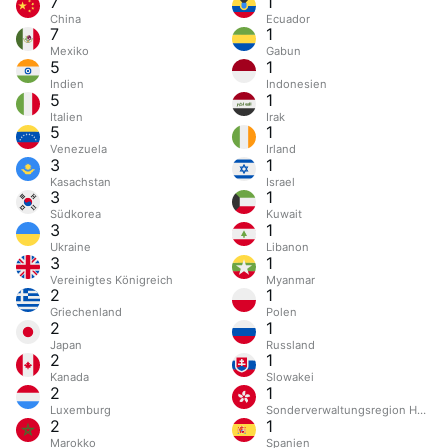
7
1
China
Ecuador
7
1
Mexiko
Gabun
5
1
Indien
Indonesien
5
1
Italien
Irak
5
1
Venezuela
Irland
3
1
Kasachstan
Israel
3
1
Südkorea
Kuwait
3
1
Ukraine
Libanon
3
1
Vereinigtes Königreich
Myanmar
2
1
Griechenland
Polen
2
1
Japan
Russland
2
1
Kanada
Slowakei
2
1
Luxemburg
Sonderverwaltungsregion Hongk
2
1
Marokko
Spanien