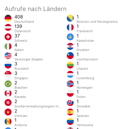
Aufrufe nach Ländern
408
1
Deutschland
Bosnien und Herzegowina
139
1
Österreich
Frankreich
37
1
Schweiz
Kasachstan
4
1
Italien
Kroatien
4
1
Vereinigte Staaten
Liechtenstein
3
1
Russland
Litauen
3
1
Singapur
Luxemburg
2
1
Brasilien
Norwegen
2
1
Kanada
Polen
2
1
Sonderverwaltungsregion Hongkong
Slowakei
2
1
Vietnam
Spanien
1
1
Andorra
Venezuela