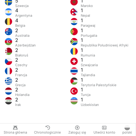
5
1
Szwecja
Maroko
4
1
Argentyna
Nepal
4
1
Belgia
Paragwaj
2
1
Australia
Portugalia
2
1
Azerbejdżan
Republika Południowej Afryki
2
1
Białoruś
Rumunia
2
1
Czechy
Szwajcaria
2
1
Francja
Tajlandia
2
1
Grecja
Terytoria Palestyńskie
2
1
Holandia
Turcja
2
1
Irak
Uzbekistan
Strona główna
Chronologicznie
Zaloguj się
Utwórz konto
polski