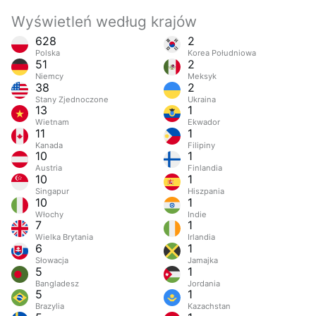
Wyświetleń według krajów
628
2
Polska
Korea Południowa
51
2
Niemcy
Meksyk
38
2
Stany Zjednoczone
Ukraina
13
1
Wietnam
Ekwador
11
1
Kanada
Filipiny
10
1
Austria
Finlandia
10
1
Singapur
Hiszpania
10
1
Włochy
Indie
7
1
Wielka Brytania
Irlandia
6
1
Słowacja
Jamajka
5
1
Bangladesz
Jordania
5
1
Brazylia
Kazachstan