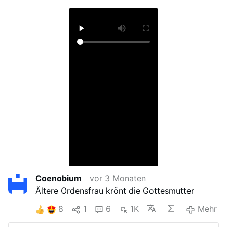
Coenobium
vor 3 Monaten
Ältere Ordensfrau krönt die Gottesmutter
8
1
6
1K
Mehr