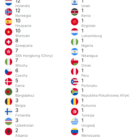
12
1
Holandia
Izrael
12
1
Norwegia
Kenia
10
1
Hiszpania
Kirgistan
10
1
Wietnam
Luksemburg
8
1
Szwajcaria
Nigeria
7
1
SRA Hongkong (Chiny)
Nikaragua
7
1
Włochy
Oman
6
1
Czechy
Peru
5
1
Dania
Portoryko
3
1
Bangladesz
Republika Południowej Afryki
3
1
Belgia
Rumunia
3
1
Finlandia
Tunezja
3
1
Uzbekistan
Urugwaj
2
1
Albania
Wenezuela