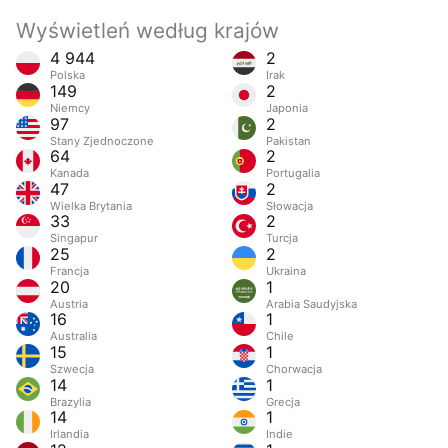
Wyświetleń według krajów
4 944
2
Polska
Irak
149
2
Niemcy
Japonia
97
2
Stany Zjednoczone
Pakistan
64
2
Kanada
Portugalia
47
2
Wielka Brytania
Słowacja
33
2
Singapur
Turcja
25
2
Francja
Ukraina
20
1
Austria
Arabia Saudyjska
16
1
Australia
Chile
15
1
Szwecja
Chorwacja
14
1
Brazylia
Grecja
14
1
Irlandia
Indie