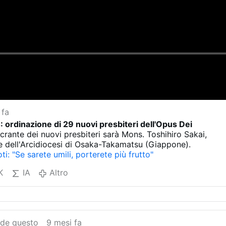
 fa
 ordinazione di 29 nuovi presbiteri dell'Opus Dei
crante dei nuovi presbiteri sarà Mons. Toshihiro Sakai,
e dell'Arcidiocesi di Osaka-Takamatsu (Giappone).
i: "Se sarete umili, porterete più frutto"
K
IA
Altro
de questo
9 mesi fa