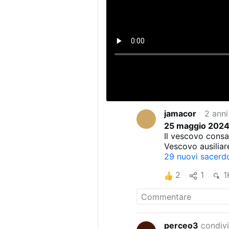
jamacor
2 anni
25 maggio 2024:
Il vescovo consa
Vescovo ausiliar
29 nuovi sacerdot
2
1
1
perceo3
condivi