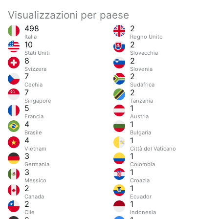
Visualizzazioni per paese
498
2
Italia
Regno Unito
10
2
Stati Uniti
Slovacchia
8
2
Svizzera
Slovenia
7
2
Cechia
Sudafrica
7
2
Singapore
Tanzania
5
1
Francia
Austria
4
1
Brasile
Bulgaria
4
1
Vietnam
Città del Vaticano
3
1
Germania
Colombia
3
1
Messico
Croazia
2
1
Canada
Ecuador
2
1
Cile
Indonesia