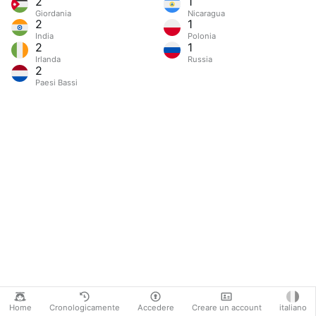
2
1
Giordania
Nicaragua
2
1
India
Polonia
2
1
Irlanda
Russia
2
Paesi Bassi
Home
Cronologicamente
Accedere
Creare un account
italiano