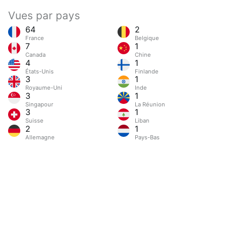
Vues par pays
64
2
France
Belgique
7
1
Canada
Chine
4
1
États-Unis
Finlande
3
1
Royaume-Uni
Inde
3
1
Singapour
La Réunion
3
1
Suisse
Liban
2
1
Allemagne
Pays-Bas