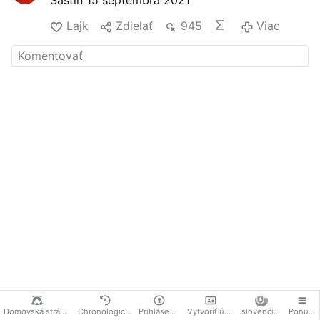
Šaštín 15 septembra 2021
Lajk
Zdielať
945
Viac
Domovská stránka
Chronologicky
Prihlásenie
Vytvoriť účet
slovenčina
Ponuka