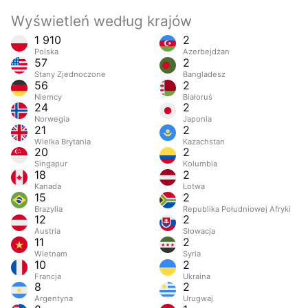
Wyświetleń według krajów
1 910
2
Polska
Azerbejdżan
57
2
Stany Zjednoczone
Bangladesz
56
2
Niemcy
Białoruś
24
2
Norwegia
Japonia
21
2
Wielka Brytania
Kazachstan
20
2
Singapur
Kolumbia
18
2
Kanada
Łotwa
15
2
Brazylia
Republika Południowej Afryki
12
2
Austria
Słowacja
11
2
Wietnam
Syria
10
2
Francja
Ukraina
8
2
Argentyna
Urugwaj