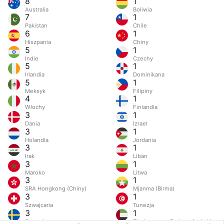
8
1
Australia
Boliwia
7
1
Pakistan
Chile
6
1
Hiszpania
Chiny
5
1
Indie
Czechy
5
1
Irlandia
Dominikana
5
1
Meksyk
Filipiny
4
1
Włochy
Finlandia
3
1
Dania
Izrael
3
1
Holandia
Jordania
3
1
Irak
Liban
3
1
Maroko
Litwa
3
1
SRA Hongkong (Chiny)
Mjanma (Birma)
3
1
Szwajcaria
Tunezja
3
1
Szwecja
Zjednoczone Emiraty Arabskie