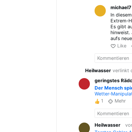
schließlich eine
michael7
Gott dem Pharao
von menschlichen
In diesem
erfahren?
Extrem-H
Es gibt a
hinweist.
aufs neue
Das ist n
Like
zu tun ha
Ist diese
desjenig
Hoffnung 
Heilwasser
verlinkt 
geringstes Räd
Der Mensch spie
Wetter-Manipulati
1
Mehr
Heilwasser
vo