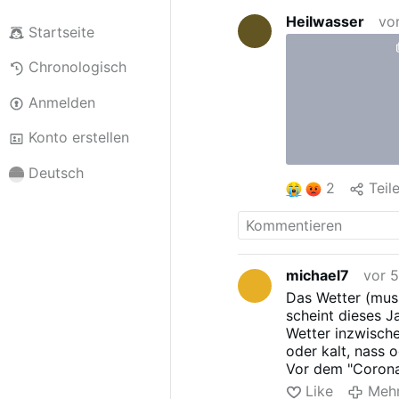
Heilwasser
vo
Startseite
Chronologisch
Anmelden
Konto erstellen
Deutsch
2
Teil
michael7
vor 
Das Wetter (mus
scheint dieses J
Wetter inzwische
oder kalt, nass o
Vor dem "Corona-
nun folgt ein Frü
Like
Meh