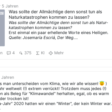
r 5 Jahren
Was sollte der Allmächtige denn sonst tun als
Naturkatastrophen kommen zu lassen?
Was sollte der Allmächtige denn sonst tun als Natur-
katastrophen kommen zu lassen?
Erst einmal ein paar erhellende Worte eines Heiligen.
Quelle:
Josemaría Escriá, Der Weg.
424
Aus Liebe bestrafen. Das ist das Geheimnis,
um die verdiente Strafe derer, die sie verdienen,
auf eine übernatürliche Ebene zu heben.
en
4
375
KI
Mehr
Aus Liebe zu Gott, den man beleidigt, soll die
Strafe als Sühne dienen. Aus Liebe zum Nächsten
um Gottes willen soll die Strafe niemals als Rache
dienen, sondern als heilsame Medizin.
5 Jahren
Für manche hört sich „Strafe“ so bestrafend an,
weswegen
s man unterscheiden vom Klima, wie wir alle wissen!
)
sie es nicht gerne hören, aber das liegt nunmal in der
ahr weltweit (!) extrem verrückt! Trotzdem muss jedes (!)
Natur
n als Beleg für "Klimawandel" herhalten, egal, ob es warm
der Sache. Strafen liegen sogar in der Natur der
der trocken ist!
geschöpflichen
Jahr" 2020 hatten wir einen "Winter", der kein Winter war,
Natur. Wenn der Mensch sich gegen die Ordnung und
hling, der keiner war, dann ein Sommer wie früher im April,
r