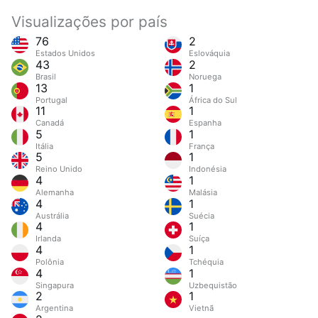
Visualizações por país
76
2
Estados Unidos
Eslováquia
43
2
Brasil
Noruega
13
1
Portugal
África do Sul
11
1
Canadá
Espanha
5
1
Itália
França
5
1
Reino Unido
Indonésia
4
1
Alemanha
Malásia
4
1
Austrália
Suécia
4
1
Irlanda
Suíça
4
1
Polônia
Tchéquia
4
1
Singapura
Uzbequistão
2
1
Argentina
Vietnã