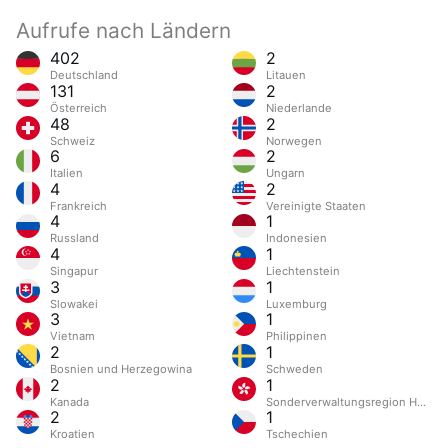
Aufrufe nach Ländern
402
2
Deutschland
Litauen
131
2
Österreich
Niederlande
48
2
Schweiz
Norwegen
6
2
Italien
Ungarn
4
2
Frankreich
Vereinigte Staaten
4
1
Russland
Indonesien
4
1
Singapur
Liechtenstein
3
1
Slowakei
Luxemburg
3
1
Vietnam
Philippinen
2
1
Bosnien und Herzegowina
Schweden
2
1
Kanada
Sonderverwaltungsregion Hongk
2
1
Kroatien
Tschechien