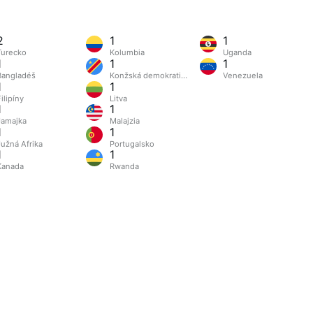
2
1
1
Turecko
Kolumbia
Uganda
1
1
1
Bangladéš
Konžská demokratická republika
Venezuela
1
1
ilipíny
Litva
1
1
Jamajka
Malajzia
1
1
Južná Afrika
Portugalsko
1
1
Kanada
Rwanda