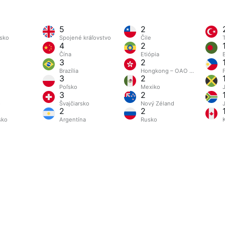
5
2
sko
Spojené kráľovstvo
Čile
4
2
Čína
Etiópia
3
2
m
Brazília
Hongkong – OAO Číny
F
3
2
Poľsko
Mexiko
3
2
o
Švajčiarsko
Nový Zéland
2
2
sko
Argentína
Rusko