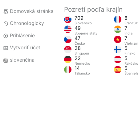
Pozretí podľa krajín
Domovská stránka
709
8
Chronologicky
Slovensko
Francúz
49
7
Spojené štáty
India
Prihlásenie
47
7
Česko
Vietna
Vytvoriť účet
28
5
Singapur
Fínsko
22
5
slovenčina
Nemecko
Rakúsk
14
5
Taliansko
Španiel