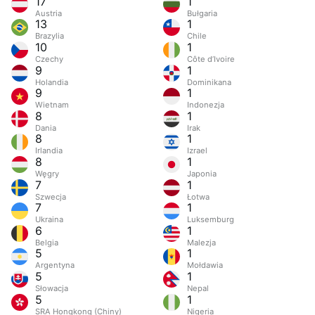
17
1
Austria
Bułgaria
13
1
Brazylia
Chile
10
1
Czechy
Côte d’Ivoire
9
1
Holandia
Dominikana
9
1
Wietnam
Indonezja
8
1
Dania
Irak
8
1
Irlandia
Izrael
8
1
Węgry
Japonia
7
1
Szwecja
Łotwa
7
1
Ukraina
Luksemburg
6
1
Belgia
Malezja
5
1
Argentyna
Mołdawia
5
1
Słowacja
Nepal
5
1
SRA Hongkong (Chiny)
Nigeria