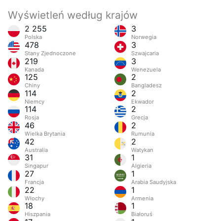
Wyświetleń według krajów
2 255
3
Polska
Norwegia
478
3
Stany Zjednoczone
Szwajcaria
219
3
Kanada
Wenezuela
125
2
Chiny
Bangladesz
114
2
Niemcy
Ekwador
114
2
Rosja
Grecja
46
2
Wielka Brytania
Rumunia
42
2
Australia
Watykan
31
1
Singapur
Algieria
27
1
Francja
Arabia Saudyjska
22
1
Włochy
Armenia
18
1
Hiszpania
Białoruś