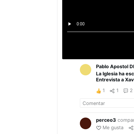
Pablo Apostol D
La Iglesia ha es
Entrevista a Xav
1
1
2
perceo3
compar
Me gusta