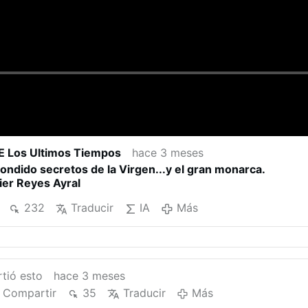
E Los Ultimos Tiempos
hace 3 meses
condido secretos de la Virgen...y el gran monarca.
ier Reyes Ayral
232
Traducir
IA
Más
tió esto
hace 3 meses
Compartir
35
Traducir
Más