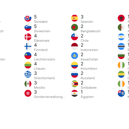
5
3
n
Slowakei
Spanien
5
2
ich
Slowenien
Bangladesch
4
2
Dänemark
Chile
4
2
Finnland
Indonesien
4
2
ien
Liechtenstein
Kasachstan
4
2
Litauen
Kolumbien
C
3
2
m
Griechenland
Russland
3
2
Mexiko
Simbabwe
I
3
1
Sonderverwaltungsregion Hongkong
Ägypten