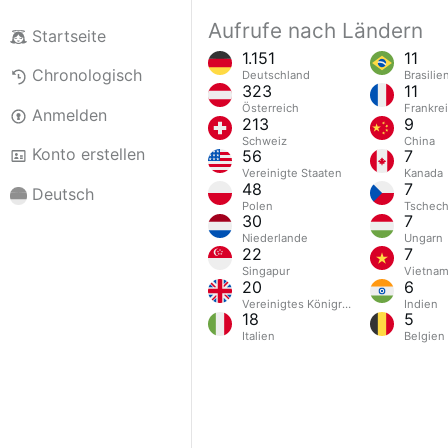
Aufrufe nach Ländern
Startseite
1.151
11
Chronologisch
Deutschland
Brasilie
323
11
Österreich
Frankre
Anmelden
213
9
Schweiz
China
Konto erstellen
56
7
Vereinigte Staaten
Kanada
48
7
Deutsch
Polen
Tschech
30
7
Niederlande
Ungarn
22
7
Singapur
Vietna
20
6
Vereinigtes Königreich
Indien
18
5
Italien
Belgien