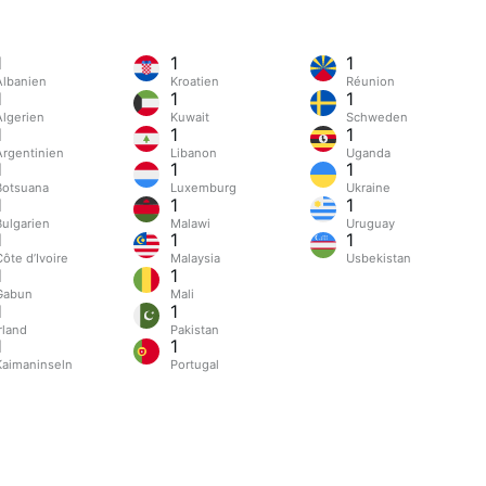
1
1
1
Albanien
Kroatien
Réunion
1
1
1
Algerien
Kuwait
Schweden
1
1
1
Argentinien
Libanon
Uganda
1
1
1
Botsuana
Luxemburg
Ukraine
1
1
1
Bulgarien
Malawi
Uruguay
1
1
1
ôte d’Ivoire
Malaysia
Usbekistan
1
1
Gabun
Mali
1
1
rland
Pakistan
1
1
Kaimaninseln
Portugal