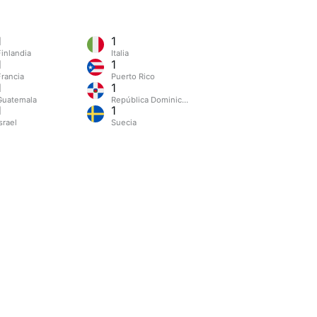
1
1
Finlandia
Italia
1
1
Francia
Puerto Rico
1
1
Guatemala
República Dominicana
1
1
srael
Suecia