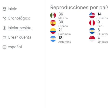
Reproducciones por paí
Inicio
36
14
Cronológico
México
Estados
30
9
España
Perú
Iniciar sesión
21
5
Colombia
El Salva
Crear cuenta
18
4
Argentina
Singapu
español