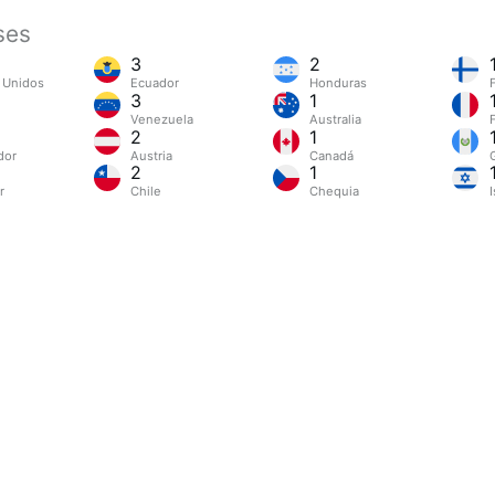
ses
3
2
 Unidos
Ecuador
Honduras
3
1
Venezuela
Australia
2
1
dor
Austria
Canadá
2
1
r
Chile
Chequia
I