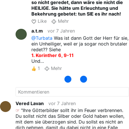
so nicht geredet, dann wäre sie nicht die
HEILIGE. Sie hätte um Erleuchtung und
Bekehrung gebetet: tun SIE es ihr nach!
Like
Mehr
a.t.m
vor 7 Jahren
@Turbata
Was ist dann Gott der Herr für sie,
ein Unheiliger, weil er ja sogar noch brutaler
redet?? Siehe
1. Korinther 6, 9-11
Und
Matthäus 18. 6
1
Mehr
Vom der Sintflut, Sodom und Gomorra usw.
usw. ganz zu schweigen
Gottes und Mariens Segen auf allen Wegen
Vered Lavan
vor 7 Jahren
☞
"Ihre Götterbilder sollt ihr im Feuer verbrennen.
Du sollst nicht das Silber oder Gold haben wollen,
mit dem sie überzogen sind. Du sollst es nicht an
dich nehmen, damit du dabei nicht in eine Falle