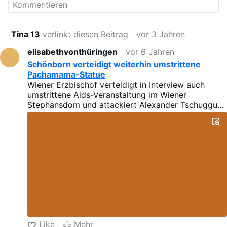
Tina 13
verlinkt diesen Beitrag
vor 3 Jahren
elisabethvonthüringen
vor 6 Jahren
Schönborn verteidigt weiterhin umstrittene
Pachamama-Statue
Wiener Erzbischof verteidigt in Interview auch
umstrittene Aids-Veranstaltung im Wiener
Stephansdom und attackiert Alexander Tschugguel
"Lernen Sie Geschichte!" [
mehr
]
Like
Mehr