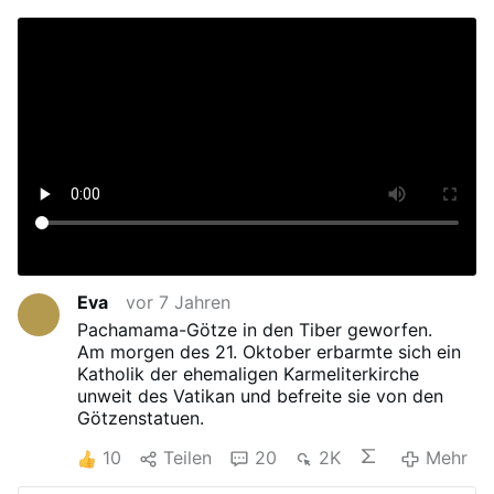
Eva
vor 7 Jahren
Pachamama-Götze in den Tiber geworfen.
Am morgen des 21. Oktober erbarmte sich ein
Katholik der ehemaligen Karmeliterkirche
unweit des Vatikan und befreite sie von den
Götzenstatuen.
10
Teilen
20
2K
Mehr