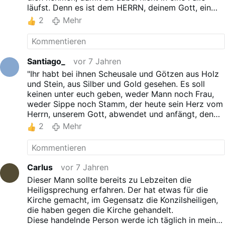
läufst. Denn es ist dem HERRN, deinem Gott, ein
Gräuel.
Du sollst aber keinen Gräuel in dein Haus
2
Mehr
bringen
, damit du nicht selbst wie er dem Bann
verfällst. Du sollst Grauen und Abscheu vor ihm
haben, denn er ist dem Bann verfallen." (5. Mose 7,
25-26).
Santiago_
vor 7 Jahren
"Ihr habt bei ihnen Scheusale und Götzen aus Holz
und Stein, aus Silber und Gold gesehen. Es soll
keinen unter euch geben, weder Mann noch Frau,
weder Sippe noch Stamm, der heute sein Herz vom
Herrn, unserem Gott, abwendet und anfängt, den
Göttern dieser Völker zu dienen." (Dtn 29, 16-17)
2
Mehr
Carlus
vor 7 Jahren
Dieser Mann sollte bereits zu Lebzeiten die
Heiligsprechung erfahren. Der hat etwas für die
Kirche gemacht, im Gegensatz die Konzilsheiligen,
die haben gegen die Kirche gehandelt.
Diese handelnde Person werde ich täglich in mein