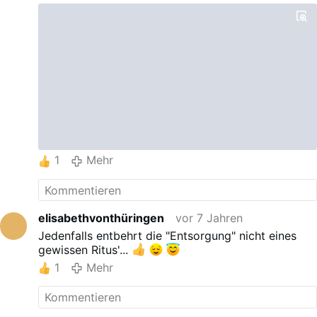
Gebet einschließen, besonders aber die Gnaden
jeder Heiligen Messe auf ihn herab bitten.
Es ist eine Freude die Gegner vom Gegenpapst und
Freimaurer Bergoglio in den Handlungen zu
erkennen. Deren Ziel ist es die Ehre Gottes und der
Heiligen Mutter Kirche zu vergrößern und das
Seelenheil der Menschen zu fördern.
Bergoglio im Abbild des freimaurischen Hirten in
seiner Gebetshaltung
1
Mehr
elisabethvonthüringen
vor 7 Jahren
Jedenfalls entbehrt die "Entsorgung" nicht eines
gewissen Ritus'...
1
Mehr