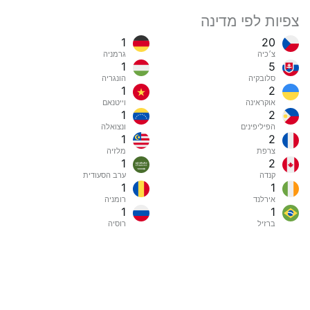
צפיות לפי מדינה
1
20
צ׳כיה
גרמניה
1
5
סלובקיה
הונגריה
1
2
אוקראינה
וייטנאם
1
2
הפיליפינים
ונצואלה
1
2
צרפת
מלזיה
1
2
קנדה
ערב הסעודית
1
1
אירלנד
רומניה
1
1
ברזיל
רוסיה