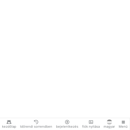
kezdőlap
Időrendi sorrendben
bejelentkezés
fiók nyitása
magyar
Menü