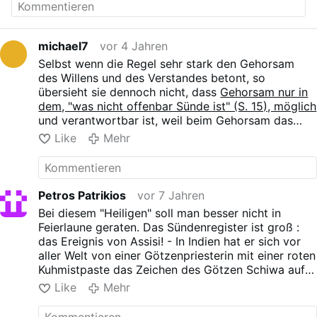
(ab S. 64)
• Regeln der Laienbrüder • Regeln des
Sakristans • Regeln des Krankenwärters •
michael7
vor 4 Jahren
Regeln des Pförtners • Regeln des
Selbst wenn die Regel sehr stark den Gehorsam
Kleiderbewahrers • Regeln des Einkäufers •
des Willens und des Verstandes betont, so
Regeln des Ausspenders oder des Bruders, der
übersieht sie dennoch nicht, dass
Gehorsam nur in
die Vorratskammer und den Keller zu besorgen
dem, "was nicht offenbar Sünde ist" (S. 15), möglich
hat • Regeln des Koches • Regeln des
und verantwortbar ist, weil beim Gehorsam das
Aufweckers • Regeln des Bruders, der Nachts
Auge letztlich immer "auf Gott, unseren Schöpfer
in den Zimmern nachsieht • Heilige Messen und
Like
Mehr
und Herrn, gerichtet sein" muss. "Denn Er ist es, um
Gebete, die den Unsrigen allgemein
dessentwillen man dem Menschen Gehorsam
vorgeschrieben sind
leistet
" (S. 16).
Wenn uns also etwas befohlen wird, was dem
Petros Patrikios
vor 7 Jahren
Willen Gottes, den göttlichen Tugenden des
Bei diesem "Heiligen" soll man besser nicht in
Glaubens, der Hoffnung und der Liebe oder der
Feierlaune geraten. Das Sündenregister ist groß :
Überlieferung der Kirche widerstreitet, welche
das Ereignis von Assisi! - In Indien hat er sich vor
diese Tugenden durch die Jahrhunderte
aller Welt von einer Götzenpriesterin mit einer roten
weiterträgt, dann gilt das, was die Kirche seit den
Kuhmistpaste das Zeichen des Götzen Schiwa auf
Tagen der Apostel mit Festigkeit vertritt: "
Man
die Stirn malen lassen. - Leugnen der Erbsünde. -
Like
Mehr
muss Gott mehr gehorchen als den Menschen"
Irrtum in der Trinitaetslehre, der Hl. Geist geht nur
(Apg. 5,29; vgl. 4,19).
vom Vater aus. - Fanatisches Vertreten der