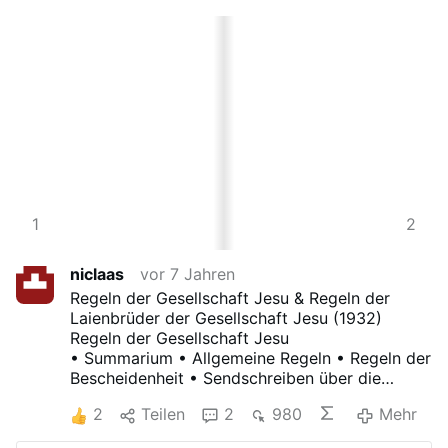
3
1
4
2
niclaas
vor 7 Jahren
Regeln der Gesellschaft Jesu & Regeln der
Laienbrüder der Gesellschaft Jesu (1932)
Regeln der Gesellschaft Jesu
• Summarium • Allgemeine Regeln • Regeln der
Bescheidenheit • Sendschreiben über die
Tugend des Gehorsams • Die einfachen
2
Teilen
2
980
Mehr
Gelübde
Regeln der Laienbrüder der Gesellschaft Jesu