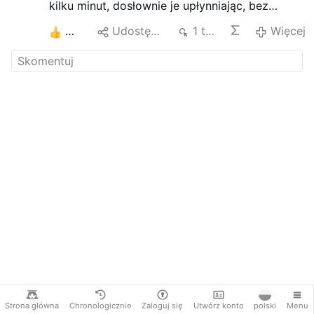
kilku minut, dosłownie je upłynniając, bez
konieczności operacji, chemioterapii czy
3
Udostępnij
1 tys.
Więcej
radioterapii.
Zatwierdzona przez FDA w 2023 roku, jest
obecnie stosowana tylko w kilku szpitalach na
całym świecie.
Strona główna
Chronologicznie
Zaloguj się
Utwórz konto
polski
Menu