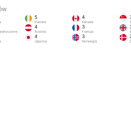
jów
5
4
a
Irlandia
Kanada
4
3
jednoczone
Austria
Francja
4
3
a
Japonia
Norwegia