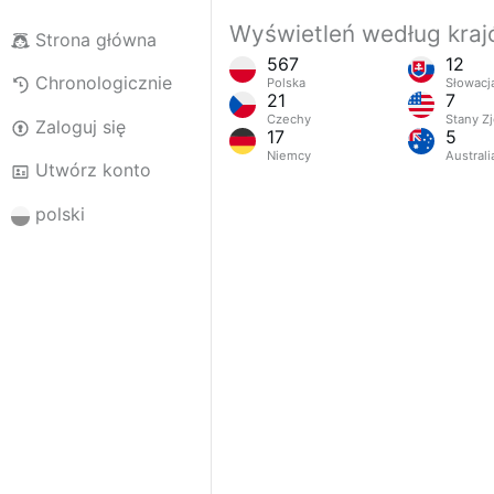
Wyświetleń według kra
Strona główna
567
12
Chronologicznie
Polska
Słowacj
21
7
Czechy
Stany Z
Zaloguj się
17
5
Niemcy
Australi
Utwórz konto
polski