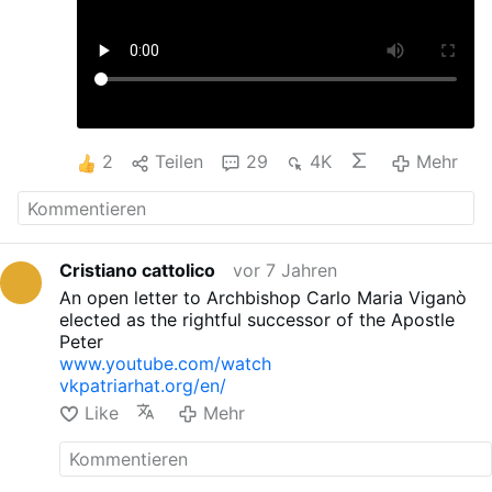
2
Teilen
29
4K
Mehr
Cristiano cattolico
vor 7 Jahren
An open letter to Archbishop Carlo Maria Viganò
elected as the rightful successor of the Apostle
Peter
www.youtube.com/watch
vkpatriarhat.org/en/
Like
Mehr