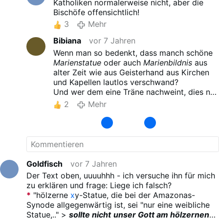
Katholiken normalerweise nicht, aber die
Bischöfe offensichtlich!
3
Mehr
Bibiana
vor 7 Jahren
Wenn man so bedenkt, dass manch schöne
Marienstatue
oder auch
Marienbildnis
aus
alter Zeit wie aus Geisterhand aus Kirchen
und Kapellen lautlos verschwand?
Und wer dem eine Träne nachweint, dies nur
im Stillen, so ganz für sich, tun kann?
2
Mehr
Goldfisch
vor 7 Jahren
Der Text oben, uuuuhhh - ich versuche ihn für mich
zu erklären und frage: Liege ich falsch?
*
"hölzerne
x
y-Statue, die bei der Amazonas-
Synode allgegenwärtig ist, sei "nur eine weibliche
Statue,.." >
sollte nicht
unser Gott am hölzernen