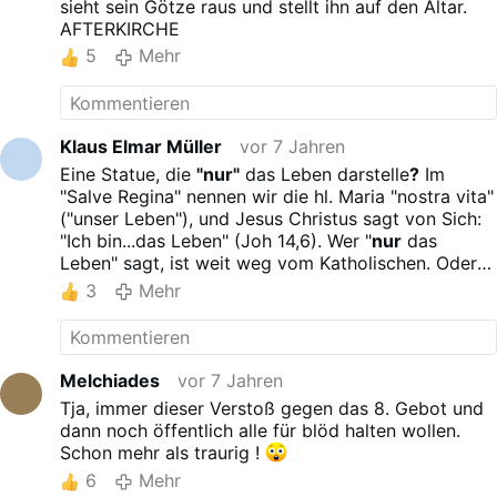
sieht sein Götze raus und stellt ihn auf den Altar.
AFTERKIRCHE
5
Mehr
Klaus Elmar Müller
vor 7 Jahren
Eine Statue, die
"nur"
das Leben darstelle
?
Im
"Salve Regina" nennen wir die hl. Maria "nostra vita"
("unser Leben"), und Jesus Christus sagt von Sich:
"Ich bin...das Leben" (Joh 14,6). Wer "
nur
das
Leben" sagt, ist weit weg vom Katholischen. Oder
hält sein Publikum für so weit weg, es leicht
3
Mehr
täuschen und beschwichtigen zu können.
Melchiades
vor 7 Jahren
Tja, immer dieser Verstoß gegen das 8. Gebot und
dann noch öffentlich alle für blöd halten wollen.
Schon mehr als traurig !
6
Mehr