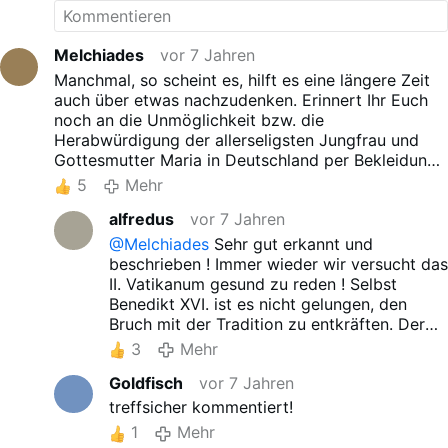
Melchiades
vor 7 Jahren
Manchmal, so scheint es, hilft es eine längere Zeit
auch über etwas nachzudenken. Erinnert Ihr Euch
noch an die Unmöglichkeit bzw. die
Herabwürdigung der allerseligsten Jungfrau und
Gottesmutter Maria in Deutschland per Bekleidung
in Aachen und Maria 2.0 ? Und wenn dies
5
Mehr
möglicherweise nicht nur in Deutschland passiert
alfredus
vor 7 Jahren
ist, sondern auch in anderen Bereichen der Kirche,
so ist dies eigentlich eine Art Frontalangriff gegen
@Melchiades
Sehr gut erkannt und
die allerseligsten Jungfrau und Gottesmutter Maria
beschrieben ! Immer wieder wir versucht das
! Denn bedenkt, was schon alles unternommen
II. Vatikanum gesund zu reden ! Selbst
wurde, um
sie
,
die Makellose
, den Töchtern Evas
Benedikt XVI. ist es nicht gelungen, den
gleich zu machen ! Wenn
sie
uns aber gleich ist, so
Bruch mit der Tradition zu entkräften. Der
ist sie auch austauschbar (!!!) und dies ist
Werdegang nach dem Konzil ist darauf
3
Mehr
möglicherweise das Grundübel dieses ganzen
ausgerichtet, die eine heilige katholische
Hokuspokus. Und mit
ihr
wird von Seiten der hohen
Goldfisch
vor 7 Jahren
und apostolische Kirche zu zerstören !
Kleriker genauso verfahren, wie sie es zuvor mit
Dieser besonders von den Freimaurern
treffsicher kommentiert!
unserem
Heiland und Retter
gemacht haben,
Der
geführte Kampf, treibt jetzt durch den
1
Mehr
nach deren zur Schau getragenen Meinung, auch
Amazonas- und Geister-Kult seinem