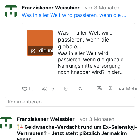
Franziskaner Weissbier
vor 3 Monaten
Was in aller Welt wird passieren, wenn die …
Was in aller Welt wird
passieren, wenn die
globale
dieunbestechlichen.com
Nahrungsmittelversorgung
Was in aller Welt wird
passieren, wenn die globale
noch knapper wird - Die
Nahrungsmittelversorgung
Unbestechlichen
noch knapper wird? In der
zweiten Hälfte dieses Jahres
sind die globalen
Like
Teilen
3
209
Mehr
Nahrungsmittelpreise in die
Höhe geschossen. Ein
„perfekter Sturm“
verschiedener Faktoren
unterdrückt die Produktion
Franziskaner Weissbier
vor 3 Monaten
auf der ganzen Welt, während
Geldwäsche-Verdacht rund um Ex-Selenskyj-
die weltweite Nachfrage nach
Vertrauten? – Jetzt steht plötzlich Jermak im
Nahrungsmitteln unaufhörlich
Fokus