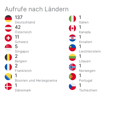
Aufrufe nach Ländern
137
1
Deutschland
Italien
42
1
Österreich
Kanada
11
1
Schweiz
Kroatien
5
1
Singapur
Liechtenstein
2
1
Belgien
Litauen
2
1
Frankreich
Norwegen
1
1
Bosnien und Herzegowina
Portugal
1
1
Dänemark
Tschechien