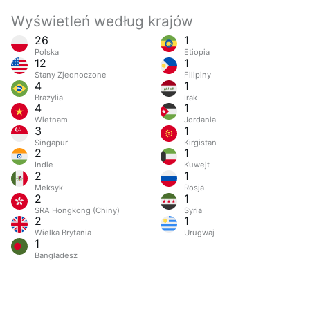
Wyświetleń według krajów
26
1
Polska
Etiopia
12
1
Stany Zjednoczone
Filipiny
4
1
Brazylia
Irak
4
1
Wietnam
Jordania
3
1
Singapur
Kirgistan
2
1
Indie
Kuwejt
2
1
Meksyk
Rosja
2
1
SRA Hongkong (Chiny)
Syria
2
1
Wielka Brytania
Urugwaj
1
Bangladesz