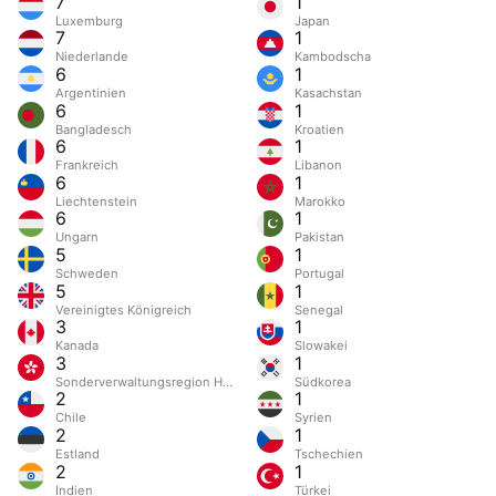
7
1
Luxemburg
Japan
7
1
Niederlande
Kambodscha
6
1
Argentinien
Kasachstan
6
1
Bangladesch
Kroatien
6
1
Frankreich
Libanon
6
1
Liechtenstein
Marokko
6
1
Ungarn
Pakistan
5
1
Schweden
Portugal
5
1
Vereinigtes Königreich
Senegal
3
1
Kanada
Slowakei
3
1
Sonderverwaltungsregion Hongkong
Südkorea
2
1
Chile
Syrien
2
1
Estland
Tschechien
2
1
Indien
Türkei