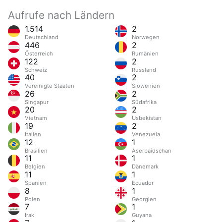
Aufrufe nach Ländern
1.514
2
Deutschland
Norwegen
446
2
Österreich
Rumänien
122
2
Schweiz
Russland
40
2
Vereinigte Staaten
Slowenien
26
2
Singapur
Südafrika
20
2
Vietnam
Usbekistan
19
2
Italien
Venezuela
12
1
Brasilien
Aserbaidschan
11
1
Belgien
Dänemark
11
1
Spanien
Ecuador
8
1
Polen
Georgien
7
1
Irak
Guyana